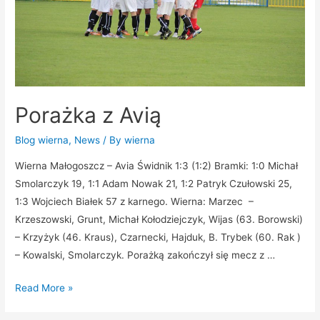
Porażka z Avią
Blog wierna
,
News
/ By
wierna
Wierna Małogoszcz – Avia Świdnik 1:3 (1:2) Bramki: 1:0 Michał
Smolarczyk 19, 1:1 Adam Nowak 21, 1:2 Patryk Czułowski 25,
1:3 Wojciech Białek 57 z karnego. Wierna: Marzec –
Krzeszowski, Grunt, Michał Kołodziejczyk, Wijas (63. Borowski)
– Krzyżyk (46. Kraus), Czarnecki, Hajduk, B. Trybek (60. Rak )
– Kowalski, Smolarczyk. Porażką zakończył się mecz z …
Read More »