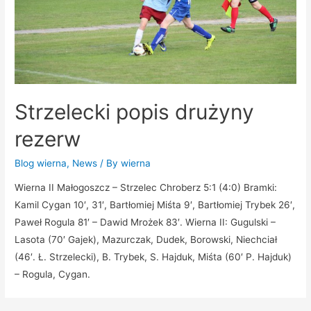
Strzelecki popis drużyny
rezerw
Blog wierna
,
News
/ By
wierna
Wierna II Małogoszcz – Strzelec Chroberz 5:1 (4:0) Bramki:
Kamil Cygan 10′, 31′, Bartłomiej Miśta 9′, Bartłomiej Trybek 26′,
Paweł Rogula 81′ – Dawid Mrożek 83′. Wierna II: Gugulski –
Lasota (70′ Gajek), Mazurczak, Dudek, Borowski, Niechciał
(46′. Ł. Strzelecki), B. Trybek, S. Hajduk, Miśta (60′ P. Hajduk)
– Rogula, Cygan.