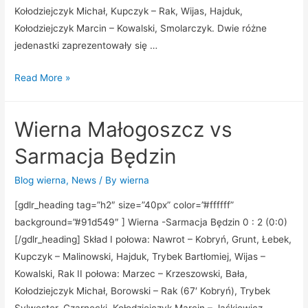
Kołodziejczyk Michał, Kupczyk – Rak, Wijas, Hajduk,
Kołodziejczyk Marcin – Kowalski, Smolarczyk. Dwie różne
jedenastki zaprezentowały się …
Read More »
Wierna Małogoszcz vs
Sarmacja Będzin
Blog wierna
,
News
/ By
wierna
[gdlr_heading tag=”h2″ size=”40px” color=”#ffffff”
background=”#91d549″ ] Wierna -Sarmacja Będzin 0 : 2 (0:0)
[/gdlr_heading] Skład I połowa: Nawrot – Kobryń, Grunt, Łebek,
Kupczyk – Malinowski, Hajduk, Trybek Bartłomiej, Wijas –
Kowalski, Rak II połowa: Marzec – Krzeszowski, Bała,
Kołodziejczyk Michał, Borowski – Rak (67′ Kobryń), Trybek
Sylwester, Czarnecki, Kołodziejczyk Marcin – Jaśkiewicz,