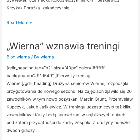
Krzyżyk Porażką zakończył się …
Read More »
„Wierna” wznawia treningi
Blog wierna
/ By
wierna
[gdlr_heading tag=”h2″ size=”40px” color=”#ffffff”
background=”#91d549″ ]Pierwszy trening
Wiernej[/gdlr_heading] Drużyna seniorów Wiernej rozpoczęła
przygotowania do nowego sezonu. Na zajęciach zjawiło się 26
zawodników w tym nowo pozyskani Marcin Grunt, Przemysław
Kupczyk, Jakub Jaśkiewicz. W treningu uczestniczyło też kilku
zawodników którzy będą sprawdzani w najbliższych dniach
pod kątem przydatności do kadry zespołu. Z drużyny odeszło
dwóch graczy …