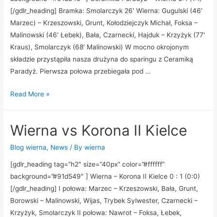
[/gdlr_heading] Bramka: Smolarczyk 26′ Wierna: Gugulski (46′
Marzec) – Krzeszowski, Grunt, Kołodziejczyk Michał, Foksa –
Malinowski (46′ Łebek), Bała, Czarnecki, Hajduk – Krzyżyk (77′
Kraus), Smolarczyk (68′ Malinowski) W mocno okrojonym
składzie przystąpiła nasza drużyna do sparingu z Ceramiką
Paradyż. Pierwsza połowa przebiegała pod …
Read More »
Wierna vs Korona II Kielce
Blog wierna
,
News
/ By
wierna
[gdlr_heading tag=”h2″ size=”40px” color=”#ffffff”
background=”#91d549″ ] Wierna – Korona II Kielce 0 : 1 (0:0)
[/gdlr_heading] I połowa: Marzec – Krzeszowski, Bała, Grunt,
Borowski – Malinowski, Wijas, Trybek Sylwester, Czarnecki –
Krzyżyk, Smolarczyk II połowa: Nawrot – Foksa, Łebek,