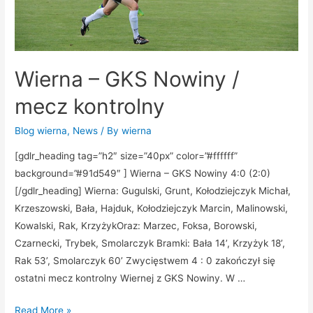
Wierna – GKS Nowiny /
mecz kontrolny
Blog wierna
,
News
/ By
wierna
[gdlr_heading tag=”h2″ size=”40px” color=”#ffffff”
background=”#91d549″ ] Wierna – GKS Nowiny 4:0 (2:0)
[/gdlr_heading] Wierna: Gugulski, Grunt, Kołodziejczyk Michał,
Krzeszowski, Bała, Hajduk, Kołodziejczyk Marcin, Malinowski,
Kowalski, Rak, KrzyżykOraz: Marzec, Foksa, Borowski,
Czarnecki, Trybek, Smolarczyk Bramki: Bała 14’, Krzyżyk 18’,
Rak 53’, Smolarczyk 60’ Zwycięstwem 4 : 0 zakończył się
ostatni mecz kontrolny Wiernej z GKS Nowiny. W …
Read More »