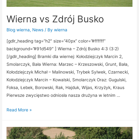
Wierna vs Zdrój Busko
Blog wierna
,
News
/ By
wierna
[gdlr_heading tag=”h2″ size=”40px” color=”#ffffff”
background=”#91d549″ ] Wierna – Zdrój Busko 4:3 (3:2)
[/gdlr_heading] Bramki dla wiernej: Kołodziejczyk Marcin 2,
Smolarczyk, Bała Wierna: Marzec – Krzeszowski, Grunt, Bała,
Kołodziejczyk Michał – Malinowski, Trybek Sylwek, Czarnecki,
Kołodziejczyk Marcin – Kowalski, Smolarczyk Oraz: Gugulski,
Foksa, Łebek, Borowski, Rak, Hajduk, Wijas, Krzyżyk, Kraus
Pierwsze zwycięstwo odniosła nasza drużyna w letnim …
Read More »