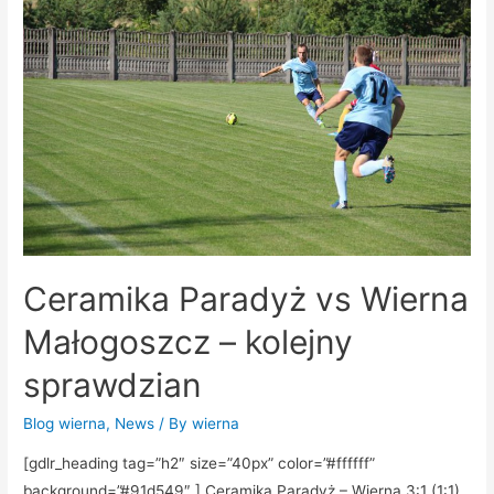
Ceramika Paradyż vs Wierna
Małogoszcz – kolejny
sprawdzian
Blog wierna
,
News
/ By
wierna
[gdlr_heading tag=”h2″ size=”40px” color=”#ffffff”
background=”#91d549″ ] Ceramika Paradyż – Wierna 3:1 (1:1)