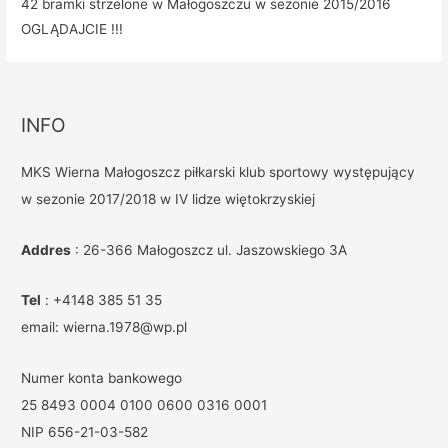
42 bramki strzelone w Małogoszczu w sezonie 2015/2016
OGLĄDAJCIE !!!
INFO
MKS Wierna Małogoszcz piłkarski klub sportowy występujący
w sezonie 2017/2018 w IV lidze więtokrzyskiej
Addres
: 26-366 Małogoszcz ul. Jaszowskiego 3A
Tel
: +4148 385 51 35
email: wierna.1978@wp.pl
Numer konta bankowego
25 8493 0004 0100 0600 0316 0001
NIP 656-21-03-582