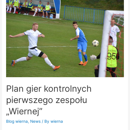
Plan gier kontrolnych
pierwszego zespołu
„Wiernej”
Blog wierna
,
News
/ By
wierna