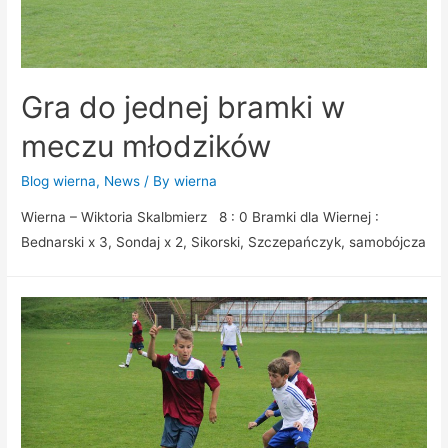
Gra do jednej bramki w
meczu młodzików
Blog wierna
,
News
/ By
wierna
Wierna – Wiktoria Skalbmierz 8 : 0 Bramki dla Wiernej :
Bednarski x 3, Sondaj x 2, Sikorski, Szczepańczyk, samobójcza