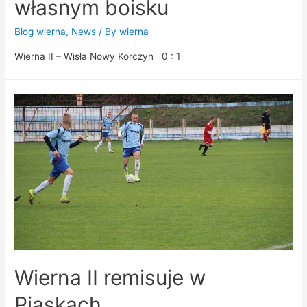
własnym boisku
Blog wierna
,
News
/ By
wierna
Wierna II – Wisła Nowy Korczyn 0 : 1
Wierna II remisuje w
Piaskach