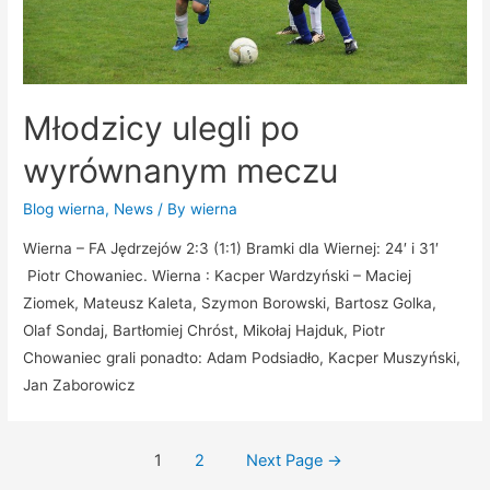
Młodzicy ulegli po
wyrównanym meczu
Blog wierna
,
News
/ By
wierna
Wierna – FA Jędrzejów 2:3 (1:1) Bramki dla Wiernej: 24′ i 31′
Piotr Chowaniec. Wierna : Kacper Wardzyński – Maciej
Ziomek, Mateusz Kaleta, Szymon Borowski, Bartosz Golka,
Olaf Sondaj, Bartłomiej Chróst, Mikołaj Hajduk, Piotr
Chowaniec grali ponadto: Adam Podsiadło, Kacper Muszyński,
Jan Zaborowicz
1
2
Next Page
→