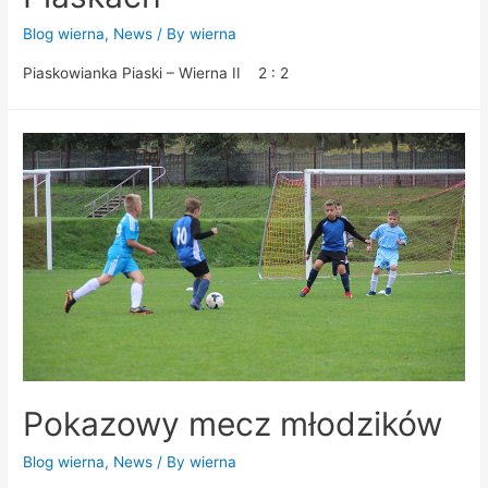
Blog wierna
,
News
/ By
wierna
Piaskowianka Piaski – Wierna II 2 : 2
Pokazowy mecz młodzików
Blog wierna
,
News
/ By
wierna