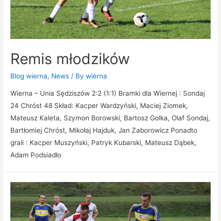
Remis młodzików
Blog wierna
,
News
/ By
wierna
Wierna – Unia Sędziszów 2:2 (1:1) Bramki dla Wiernej : Sondaj
24 Chróst 48 Skład: Kacper Wardzyński, Maciej Ziomek,
Mateusz Kaleta, Szymon Borowski, Bartosz Golka, Olaf Sondaj,
Bartłomiej Chróst, Mikołaj Hajduk, Jan Zaborowicz Ponadto
grali : Kacper Muszyński, Patryk Kubarski, Mateusz Dąbek,
Adam Podsiadło