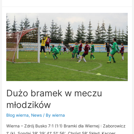
Dużo bramek w meczu
młodzików
Blog wierna
,
News
/ By
wierna
Wierna – Zdrój Busko 7:1 (1:1) Bramki dla Wiernej : Zaborowicz
1′ (k), Sondaj 38′,39′,41′,51′,56′, Chróst 58′ Skład: Kacper