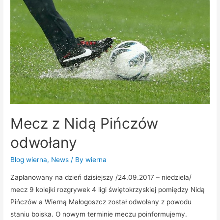
Mecz z Nidą Pińczów
odwołany
Blog wierna
,
News
/ By
wierna
Zaplanowany na dzień dzisiejszy /24.09.2017 – niedziela/
mecz 9 kolejki rozgrywek 4 ligi świętokrzyskiej pomiędzy Nidą
Pińczów a Wierną Małogoszcz został odwołany z powodu
staniu boiska. O nowym terminie meczu poinformujemy.