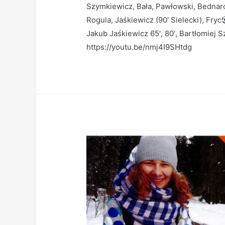
Szymkiewicz, Bała, Pawłowski, Bednarc
Rogula, Jaśkiewicz (90′ Sielecki), Fryc
Jakub Jaśkiewicz 65′, 80′, Bartłomiej
https://youtu.be/nmj4I9SHtdg