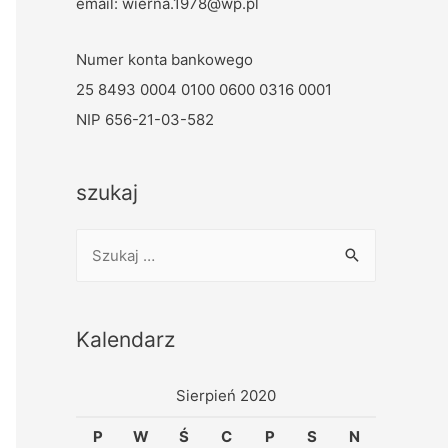
email: wierna.1978@wp.pl
Numer konta bankowego
25 8493 0004 0100 0600 0316 0001
NIP 656-21-03-582
szukaj
Kalendarz
Sierpień 2020
P
W
Ś
C
P
S
N