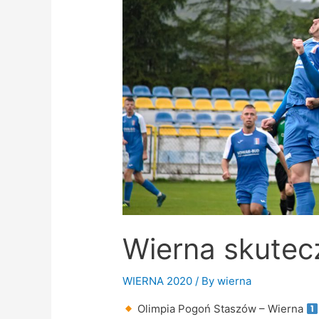
Wierna skutec
WIERNA 2020
/ By
wierna
Olimpia Pogoń Staszów – Wierna