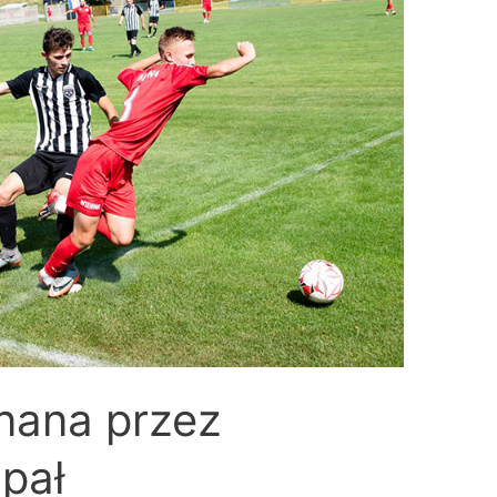
onana przez
upał