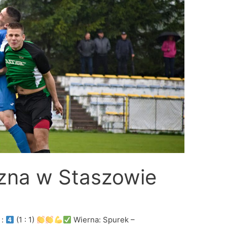
zna w Staszowie
:
(1 : 1)
Wierna: Spurek –