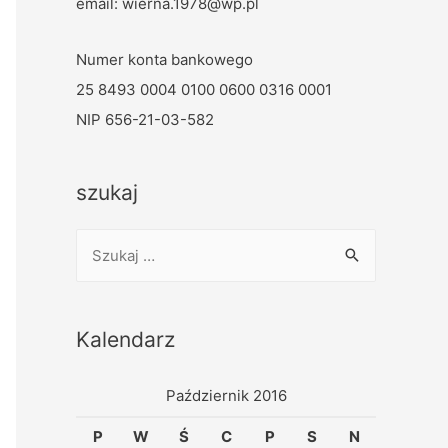
email: wierna.1978@wp.pl
Numer konta bankowego
25 8493 0004 0100 0600 0316 0001
NIP 656-21-03-582
szukaj
Kalendarz
Październik 2016
P
W
Ś
C
P
S
N