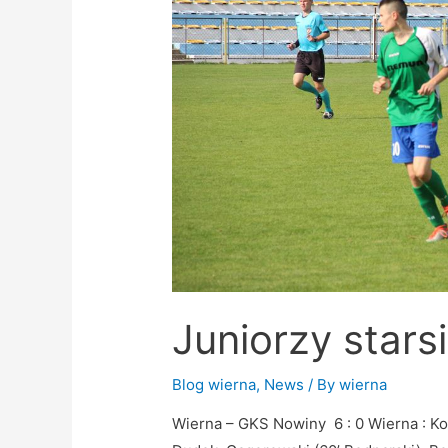
Juniorzy stars
Blog wierna
,
News
/ By
wierna
Wierna – GKS Nowiny 6 : 0 Wierna : Kos