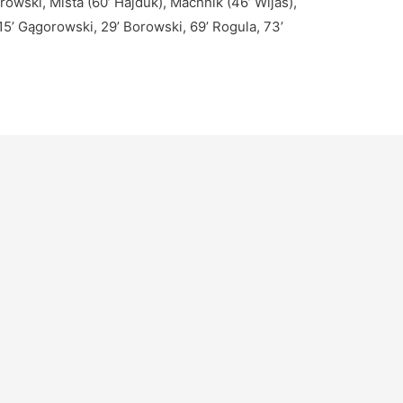
owski, Miśta (60’ Hajduk), Machnik (46’ Wijas),
 15’ Gągorowski, 29’ Borowski, 69’ Rogula, 73’