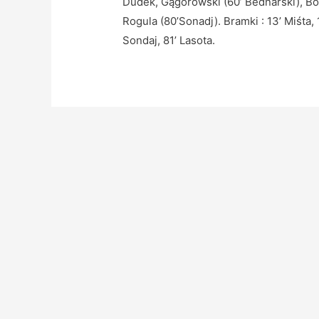
Dudek, Gągorowski (60’ Bednarski), Bor
Rogula (80’Sonadj). Bramki : 13’ Miśta,
Sondaj, 81’ Lasota.