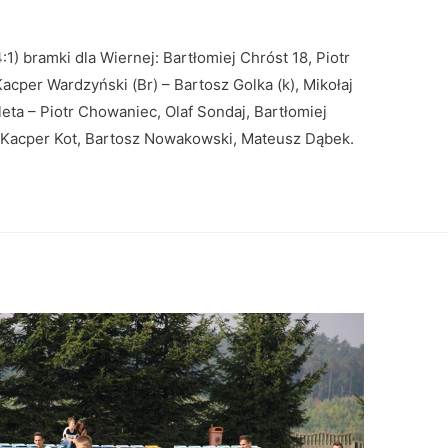
1) bramki dla Wiernej: Bartłomiej Chróst 18, Piotr
cper Wardzyński (Br) – Bartosz Golka (k), Mikołaj
ta – Piotr Chowaniec, Olaf Sondaj, Bartłomiej
: Kacper Kot, Bartosz Nowakowski, Mateusz Dąbek.